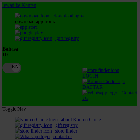
lewati ke Konten
download apps
download app from:
gift registry
Bahasa
ID
LOGIN
DAFTAR
Contact
Us
Toggle Nav
about Kanmo Circle
gift registry
store finder
contact us