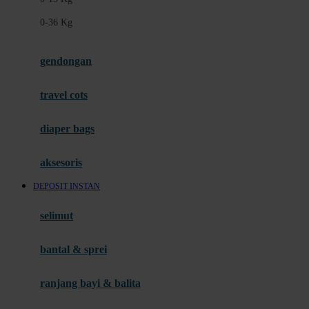
Felt So Sweet
0-36 Kg
Fisher Price
Flipper
gendongan
Friends Of Sally
travel cots
G
diaper bags
Gb
Geko
aksesoris
Graco
DEPOSIT INSTAN
Gund
selimut
H
bantal & sprei
Habbie
Haenim
ranjang bayi & balita
Happy Horse