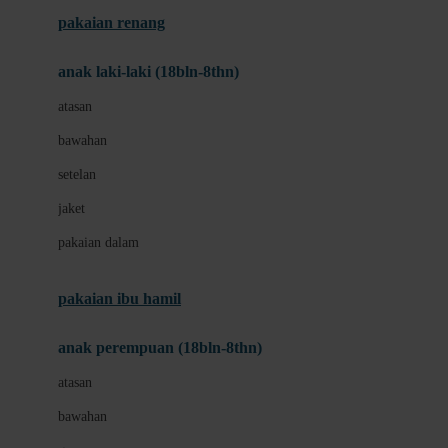
Buggygear
pakaian renang
Bumkins
anak laki-laki (18bln-8thn)
C
atasan
Cetaphil
bawahan
Chicco
setelan
Childlife
jaket
Clevamama
pakaian dalam
Cocolatte
Cottonseeds
pakaian ibu hamil
Cozy N Safe
anak perempuan (18bln-8thn)
Crane
atasan
Cybex
bawahan
D