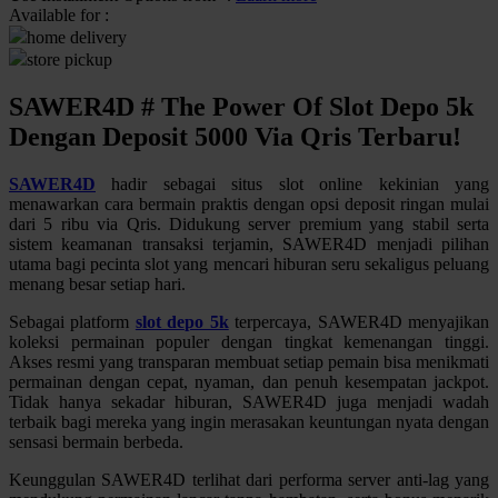
Available for :
home delivery
Q
store pickup
QV Baby
SAWER4D # The Power Of Slot Depo 5k
R
Dengan Deposit 5000 Via Qris Terbaru!
Real Shades
SAWER4D
hadir sebagai situs slot online kekinian yang
menawarkan cara bermain praktis dengan opsi deposit ringan mulai
Red Castle
dari 5 ribu via Qris. Didukung server premium yang stabil serta
sistem keamanan transaksi terjamin, SAWER4D menjadi pilihan
Ribbon Madness
utama bagi pecinta slot yang mencari hiburan seru sekaligus peluang
menang besar setiap hari.
S
Sebagai platform
slot depo 5k
terpercaya, SAWER4D menyajikan
Sebamed
koleksi permainan populer dengan tingkat kemenangan tinggi.
Akses resmi yang transparan membuat setiap pemain bisa menikmati
Silver Cross
permainan dengan cepat, nyaman, dan penuh kesempatan jackpot.
Tidak hanya sekadar hiburan, SAWER4D juga menjadi wadah
Simply Idea
terbaik bagi mereka yang ingin merasakan keuntungan nyata dengan
sensasi bermain berbeda.
Skip Hop
Keunggulan SAWER4D terlihat dari performa server anti-lag yang
Spectra