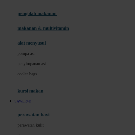
Joie
pengolah makanan
Joolz
Jujube
makanan & multivitamin
K
alat menyusui
Kiddycuts
pompa asi
Kumon
penyimpanan asi
L
cooler bags
Leapfrog
kursi makan
Leclerc
SAWER4D
Lee Vierra
Lillebaby
perawatan bayi
Little Bird Told Me
perawatan kulit
Little Miss Janis