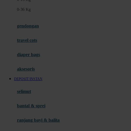
Felt So Sweet
0-36 Kg
Fisher Price
Flipper
gendongan
Friends Of Sally
travel cots
G
diaper bags
Gb
Geko
aksesoris
Graco
DEPOSIT INSTAN
Gund
selimut
H
bantal & sprei
Habbie
Haenim
ranjang bayi & balita
Happy Horse