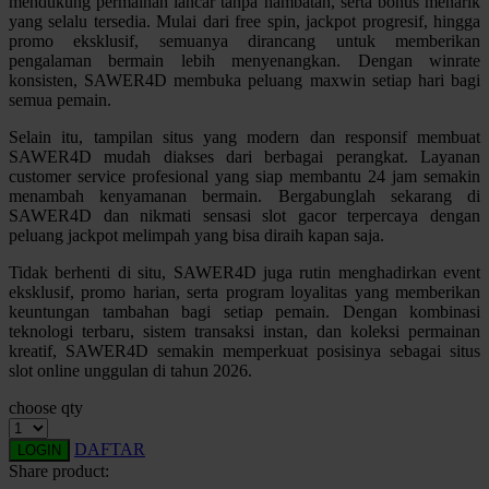
mendukung permainan lancar tanpa hambatan, serta bonus menarik
yang selalu tersedia. Mulai dari free spin, jackpot progresif, hingga
Squishmallows
promo eksklusif, semuanya dirancang untuk memberikan
pengalaman bermain lebih menyenangkan. Dengan winrate
Starbooks
konsisten, SAWER4D membuka peluang maxwin setiap hari bagi
semua pemain.
Stick-O
Selain itu, tampilan situs yang modern dan responsif membuat
Stokke
SAWER4D mudah diakses dari berbagai perangkat. Layanan
Sudocrem
customer service profesional yang siap membantu 24 jam semakin
menambah kenyamanan bermain. Bergabunglah sekarang di
Sumimo
SAWER4D dan nikmati sensasi slot gacor terpercaya dengan
peluang jackpot melimpah yang bisa diraih kapan saja.
Sunnylife
Tidak berhenti di situ, SAWER4D juga rutin menghadirkan event
Sun-Staches
eksklusif, promo harian, serta program loyalitas yang memberikan
keuntungan tambahan bagi setiap pemain. Dengan kombinasi
Swimava
teknologi terbaru, sistem transaksi instan, dan koleksi permainan
kreatif, SAWER4D semakin memperkuat posisinya sebagai situs
T
slot online unggulan di tahun 2026.
choose qty
Tommee Tippee
Trunki
DAFTAR
LOGIN
Share product:
Tutti Bambini