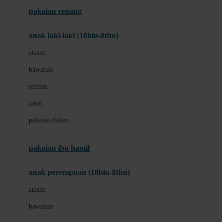
Buggygear
pakaian renang
Bumkins
anak laki-laki (18bln-8thn)
C
atasan
Cetaphil
bawahan
Chicco
setelan
Childlife
jaket
Clevamama
pakaian dalam
Cocolatte
Cottonseeds
pakaian ibu hamil
Cozy N Safe
anak perempuan (18bln-8thn)
Crane
atasan
Cybex
bawahan
D