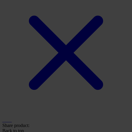
Share product:
Back to top