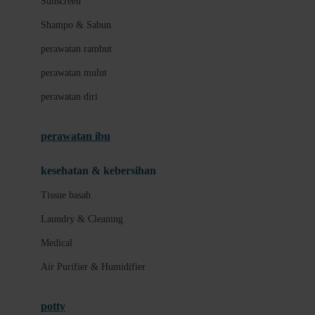
Sunscreen
London Taxi
Shampo & Sabun
Love To Dream
perawatan rambut
perawatan mulut
M
perawatan diri
Magformers
Mama's Choice
perawatan ibu
Mamas&Papas
kesehatan & kebersihan
Mamaway
Tissue basah
Maxi Cosi
Laundry & Cleaning
Megabloks
Medical
Micro
Air Purifier & Humidifier
MiDeer
Mimi & Lula
potty