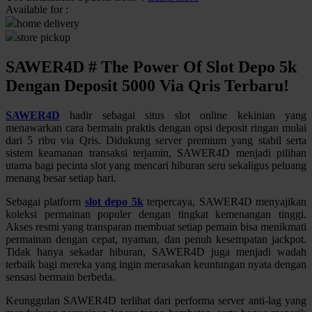
Available for :
home delivery
Q
store pickup
QV Baby
SAWER4D # The Power Of Slot Depo 5k
R
Dengan Deposit 5000 Via Qris Terbaru!
Real Shades
SAWER4D
hadir sebagai situs slot online kekinian yang
menawarkan cara bermain praktis dengan opsi deposit ringan mulai
Red Castle
dari 5 ribu via Qris. Didukung server premium yang stabil serta
sistem keamanan transaksi terjamin, SAWER4D menjadi pilihan
Ribbon Madness
utama bagi pecinta slot yang mencari hiburan seru sekaligus peluang
menang besar setiap hari.
S
Sebagai platform
slot depo 5k
terpercaya, SAWER4D menyajikan
Sebamed
koleksi permainan populer dengan tingkat kemenangan tinggi.
Akses resmi yang transparan membuat setiap pemain bisa menikmati
Silver Cross
permainan dengan cepat, nyaman, dan penuh kesempatan jackpot.
Tidak hanya sekadar hiburan, SAWER4D juga menjadi wadah
Simply Idea
terbaik bagi mereka yang ingin merasakan keuntungan nyata dengan
sensasi bermain berbeda.
Skip Hop
Keunggulan SAWER4D terlihat dari performa server anti-lag yang
Spectra