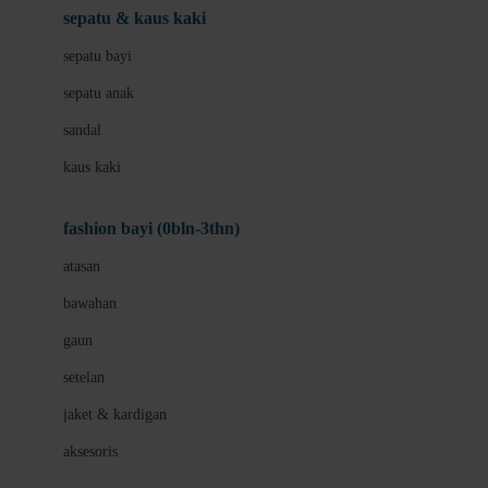
Beauty Barn
sepatu & kaus kaki
Bio Oil
sepatu bayi
Biolane
sepatu anak
Bite Fighters
sandal
Bizzi Growin
kaus kaki
Blackmores
fashion bayi (0bln-3thn)
Blooming Marvellous
atasan
Bonnels
bawahan
Bravado
gaun
Bruder
setelan
Brush Baby
jaket & kardigan
Buds Organics
aksesoris
Bugaboo