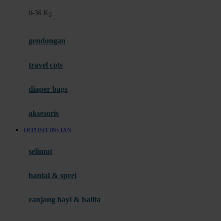
Felt So Sweet
0-36 Kg
Fisher Price
Flipper
gendongan
Friends Of Sally
travel cots
G
diaper bags
Gb
Geko
aksesoris
Graco
DEPOSIT INSTAN
Gund
selimut
H
bantal & sprei
Habbie
Haenim
ranjang bayi & balita
Happy Horse