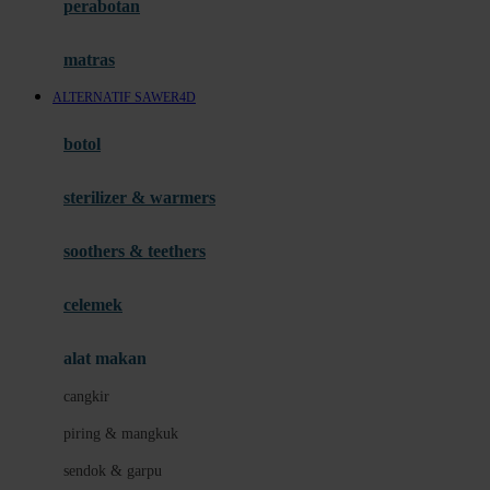
perabotan
Happy Tummy
Hauck
matras
Havaianas
ALTERNATIF SAWER4D
Hegen
botol
Hot Wheels
sterilizer & warmers
Hybrid
soothers & teethers
I
Inlacta DHA
celemek
Interlac
alat makan
Ivenet
cangkir
J
piring & mangkuk
Jack N Jill
sendok & garpu