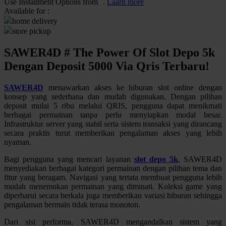
Use Installment Options from
.
Laarn more
Available for :
Q
home delivery
store pickup
QV Baby
SAWER4D # The Power Of Slot Depo 5k
R
Dengan Deposit 5000 Via Qris Terbaru!
Real Shades
SAWER4D
menawarkan akses ke hiburan slot online dengan
Red Castle
konsep yang sederhana dan mudah digunakan. Dengan pilihan
deposit mulai 5 ribu melalui QRIS, pengguna dapat menikmati
Ribbon Madness
berbagai permainan tanpa perlu menyiapkan modal besar.
Infrastruktur server yang stabil serta sistem transaksi yang dirancang
S
secara praktis turut memberikan pengalaman akses yang lebih
nyaman.
Sebamed
Bagi pengguna yang mencari layanan
slot depo 5k
, SAWER4D
Silver Cross
menyediakan berbagai kategori permainan dengan pilihan tema dan
fitur yang beragam. Navigasi yang tertata membuat pengguna lebih
Simply Idea
mudah menemukan permainan yang diminati. Koleksi game yang
diperbarui secara berkala juga memberikan variasi hiburan sehingga
Skip Hop
pengalaman bermain tidak terasa monoton.
Spectra
Dari sisi performa, SAWER4D mengandalkan sistem yang