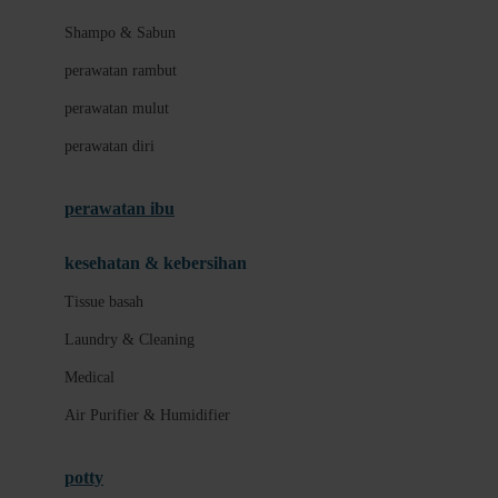
London Taxi
Shampo & Sabun
Love To Dream
perawatan rambut
perawatan mulut
M
perawatan diri
Magformers
Mama's Choice
perawatan ibu
Mamas&Papas
kesehatan & kebersihan
Mamaway
Tissue basah
Maxi Cosi
Laundry & Cleaning
Megabloks
Medical
Micro
Air Purifier & Humidifier
MiDeer
Mimi & Lula
potty
Mini Monkey