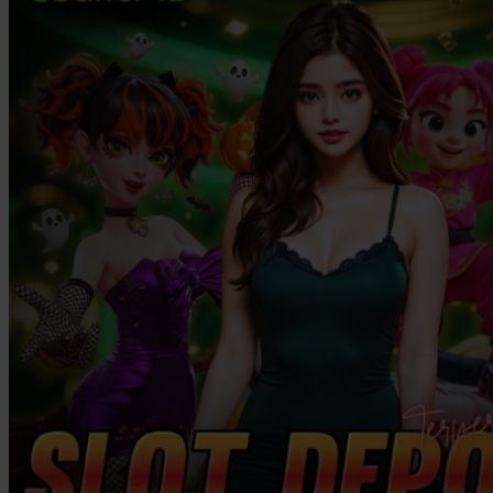
Twistshake
TY Toys
U
V
Veja
Vitaflow
Vtech
W
Waterland
Wellness
X