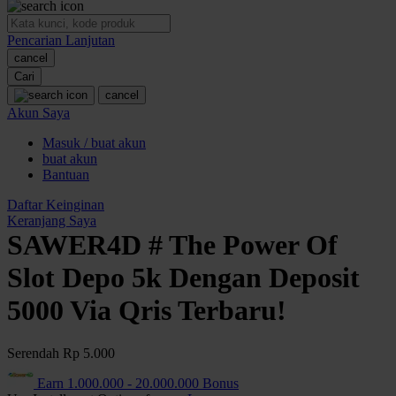
O
Pencarian Lanjutan
Oh Ma Grain
cancel
Okiedog
Cari
cancel
P
Akun Saya
Masuk / buat akun
Peachy
buat akun
Phil & Ted's
Bantuan
Philips Avent
Daftar Keinginan
Keranjang Saya
Pigeon
SAWER4D # The Power Of
Playgro
Slot Depo 5k Dengan Deposit
Poled Global
5000 Via Qris Terbaru!
Ponycycle
Serendah
Rp 5.000
Puma
Earn
1.000.000
-
20.000.000
Bonus
Pureats