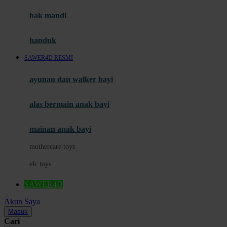
Moby
bak mandi
Momami
handuk
Mothercare
SAWER4D RESMI
Mustela
ayunan dan walker bayi
My Buddy Tag
My K
alas bermain anak bayi
N
mainan anak bayi
Naif
mothercare toys
Nike
elc toys
Nordic Natural
SAWER4D
Nuby
Akun Saya
Nuna
Masuk
Cari