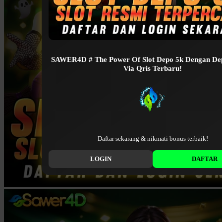
SAWER4D # The Power Of Slot Depo 5k Dengan Dep
Via Qris Terbaru!
Daftar sekarang & nikmati bonus terbaik!
LOGIN
DAFTAR