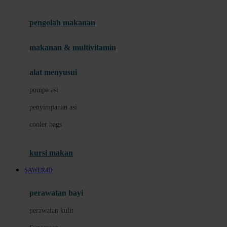
Joie
pengolah makanan
Joolz
Jujube
makanan & multivitamin
K
alat menyusui
Kiddycuts
pompa asi
Kumon
penyimpanan asi
L
cooler bags
Leapfrog
kursi makan
Leclerc
SAWER4D
Lee Vierra
Lillebaby
perawatan bayi
Little Bird Told Me
perawatan kulit
Little Miss Janis