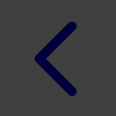
Twistshake
TY Toys
U
V
Veja
Vitaflow
Vtech
W
Waterland
Wellness