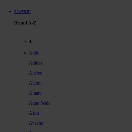
SAWER4D
Brand A-Z
A
Addo
Adidas
Airfree
Alamii
Amara
Aqua Scale
Asics
Aveeno